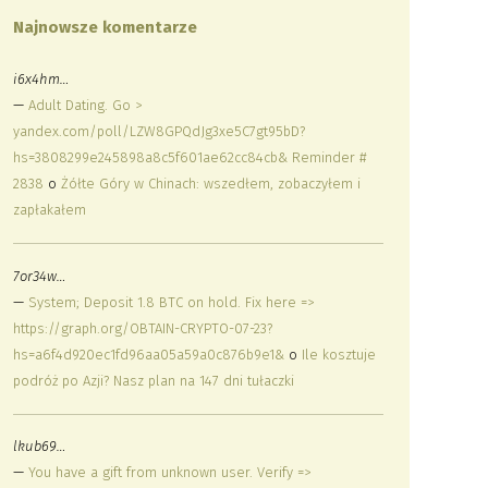
Najnowsze komentarze
i6x4hm…
—
Adult Dating. Go >
yandex.com/poll/LZW8GPQdJg3xe5C7gt95bD?
hs=3808299e245898a8c5f601ae62cc84cb& Reminder #
2838
o
Żółte Góry w Chinach: wszedłem, zobaczyłem i
zapłakałem
7or34w…
—
System; Deposit 1.8 BTC on hold. Fix here =>
https://graph.org/OBTAIN-CRYPTO-07-23?
hs=a6f4d920ec1fd96aa05a59a0c876b9e1&
o
Ile kosztuje
podróż po Azji? Nasz plan na 147 dni tułaczki
lkub69…
—
You have a gift from unknown user. Verify =>