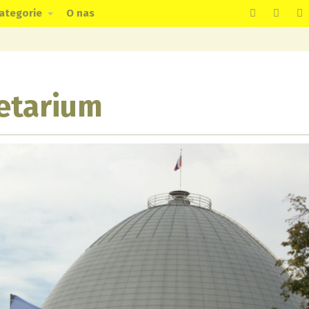
ategorie
O nas
etarium
page can't load Google Maps correctly.
OK
 own this website?