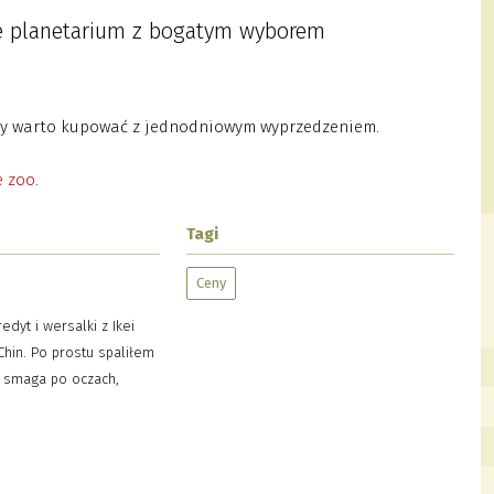
e planetarium z bogatym wyborem
ety warto kupować z jednodniowym wyprzedzeniem.
e zoo
.
Tagi
Ceny
dyt i wersalki z Ikei
hin. Po prostu spaliłem
r smaga po oczach,