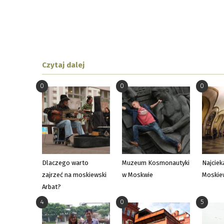
Czytaj dalej
0
0
0
Dlaczego warto
Muzeum Kosmonautyki
Najciek
zajrzeć na moskiewski
w Moskwie
Moskie
Arbat?
4
0
5