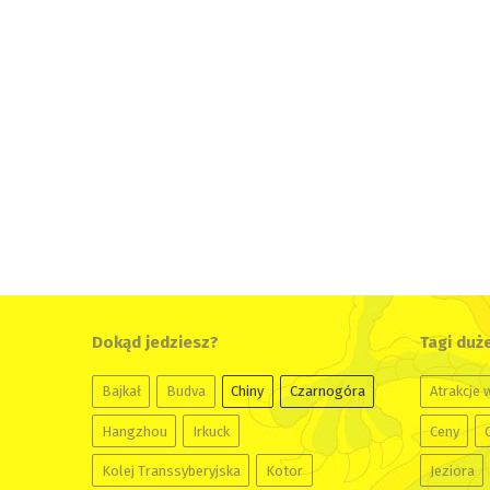
Dokąd jedziesz?
Tagi duż
Bajkał
Budva
Chiny
Czarnogóra
Atrakcje 
Hangzhou
Irkuck
Ceny
Kolej Transsyberyjska
Kotor
Jeziora