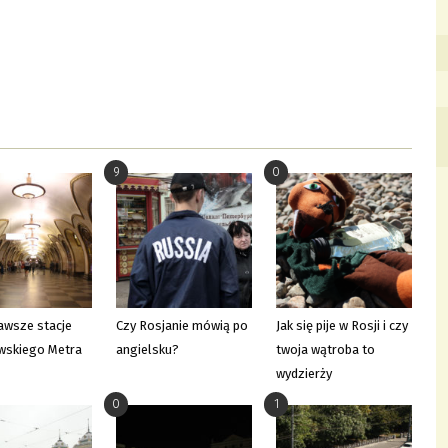
9
0
awsze stacje
Czy Rosjanie mówią po
Jak się pije w Rosji i czy
wskiego Metra
angielsku?
twoja wątroba to
wydzierży
0
1