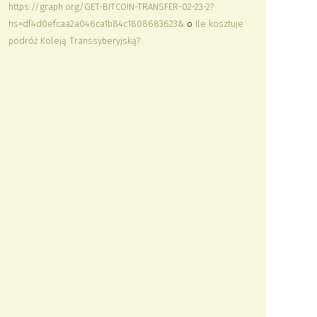
https://graph.org/GET-BITCOIN-TRANSFER-02-23-2?
hs=df4d0efcaa2a046ca1b84c1808683623&
o
Ile kosztuje
podróż Koleją Transsyberyjską?