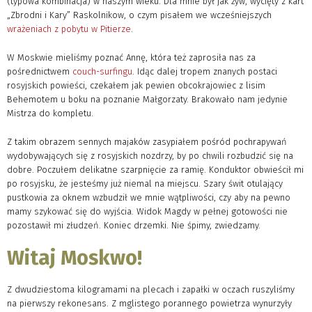
(typowa kombinacja) w naszym wieku. Dla mnie był jak żyw, wycięty z kart
„Zbrodni i Kary” Raskolnikow, o czym pisałem we wcześniejszych
wrażeniach z pobytu w Pitierze
.
W Moskwie mieliśmy poznać Annę, która też zaprosiła nas za
pośrednictwem
couch-surfingu
. Idąc dalej tropem znanych postaci
rosyjskich powieści, czekałem jak pewien obcokrajowiec z lisim
Behemotem u boku na poznanie Małgorzaty. Brakowało nam jedynie
Mistrza do kompletu.
Z takim obrazem sennych majaków zasypiałem pośród pochrapywań
wydobywających się z rosyjskich nozdrzy, by po chwili rozbudzić się na
dobre. Poczułem delikatne szarpnięcie za ramię. Konduktor obwieścił mi
po rosyjsku, że jesteśmy już niemal na miejscu. Szary świt otulający
pustkowia za oknem wzbudził we mnie wątpliwości, czy aby na pewno
mamy szykować się do wyjścia. Widok Magdy w pełnej gotowości nie
pozostawił mi złudzeń. Koniec drzemki. Nie śpimy, zwiedzamy.
Witaj Moskwo!
Z dwudziestoma kilogramami na plecach i zapałki w oczach ruszyliśmy
na pierwszy rekonesans. Z mglistego porannego powietrza wynurzyły