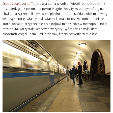
środek transportu
. To atrakcja sama w sobie. Wielokrotnie traciłem z
oczu pędzącą z peronu na peron Magdę, żeby tylko zatrzymać się na
chwilę i przyjrzeć mijanym w pośpiechu stacjom. Każda z nich ma swoją
własną historię, własny styl, własny klimat. To też znakomite miejsce,
które pozwala przyjrzeć się przekrojowi mieszkańców metropolii. Bo z
metra tutaj korzystają właściwie wszyscy. Być może za wyjątkiem
siedemdziesięciu ośmiu miliarderów, którzy rezydują w mieście.