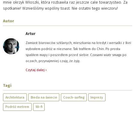
mnie okrzyk Włoszki, która rozbawiła raz jeszcze całe towarzystwo. Za
spotkanie! Wznieśliśmy wspólny toast. Nie ostatni tego wieczoru!
Autor
Artur
Zamiast biurowców szklanych, mieszkania na kredyt i wersalki z Ikei
wybrałem podróż w nieznane. Tak trafiłem do Chin. Po prostu
spaliłem mapy i poszedłem przed siebie. Czasami wiatr smaga po
oczach, przynajmniej czuję, że żyję.
Czytaj dalej ›
Tagi
Architektura
Bieda na świecie
Couch-surfing
Imprezy
Podróż metrem
Wi-fi