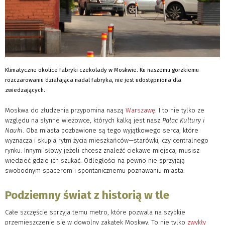
Klimatyczne okolice fabryki czekolady w Moskwie. Ku naszemu gorzkiemu
rozczarowaniu działająca nadal fabryka, nie jest udostępniona dla
zwiedzających.
Moskwa do złudzenia przypomina naszą
Warszawę
. I to nie tylko ze
względu na słynne wieżowce, których kalką jest nasz
Pałac Kultury i
Nauki
. Oba miasta pozbawione są tego wyjątkowego serca, które
wyznacza i skupia rytm życia mieszkańców—starówki, czy centralnego
rynku. Innymi słowy jeżeli chcesz znaleźć ciekawe miejsca, musisz
wiedzieć gdzie ich szukać. Odległości na pewno nie sprzyjają
swobodnym spacerom i spontanicznemu poznawaniu miasta.
Podziemny świat z historią w tle
Całe szczęście sprzyja temu metro, które pozwala na szybkie
przemieszczenie się w dowolny zakątek Moskwy. To nie tylko
zwykły