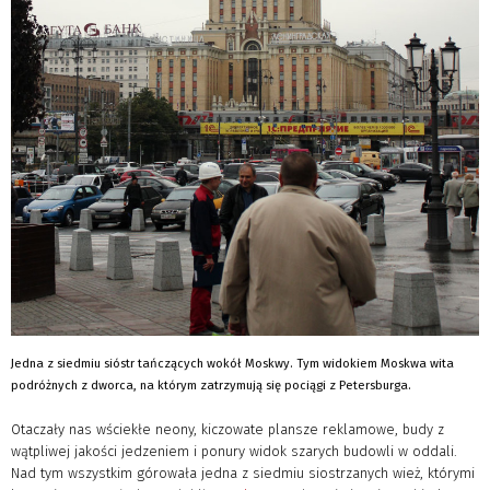
Jedna z siedmiu sióstr tańczących wokół Moskwy. Tym widokiem Moskwa wita
podróżnych z dworca, na którym zatrzymują się pociągi z Petersburga.
Otaczały nas wściekłe neony, kiczowate plansze reklamowe, budy z
wątpliwej jakości jedzeniem i ponury widok szarych budowli w oddali.
Nad tym wszystkim górowała jedna z siedmiu siostrzanych wież, którymi