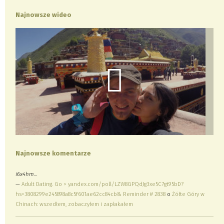
Najnowsze wideo
Najnowsze komentarze
i6x4hm…
—
Adult Dating. Go > yandex.com/poll/LZW8GPQdJg3xe5C7gt95bD?
hs=3808299e245898a8c5f601ae62cc84cb& Reminder # 2838
o
Żółte Góry w
Chinach: wszedłem, zobaczyłem i zapłakałem