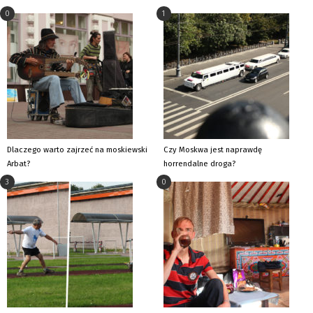
0
1
Dlaczego warto zajrzeć na moskiewski
Czy Moskwa jest naprawdę
Arbat?
horrendalne droga?
3
0