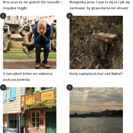
W to jeszcze nie grałeś! Oto Gorodki —
Mongolska jurta: Czym to się je i jak się
rosyjskie kręgle
zachować, by gospodarza nie obrazić
0
0
O tym jakich kłótni nie unikniesz
Kiedy najlepiej jechać nad Bajkał?
podczas podróży
1
0