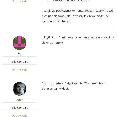
Odpowiedz
I dzięki za pozytywne komentarze. Za negatywne też
bym podziękował, ale jesteśmy tak rewelacyjni, że
tych po prostu brak ;P
z krytki to info nt. nowych komentarzy bym wrzucil na
główną stronę ;)
fru
13 lat(a) temu
Odpowiedz
Brzmi rozsądnie. Dzięki za info. W wolnej chwili
dorzucę tam widget.
Artur
13 lat(a) temu
Odpowiedz