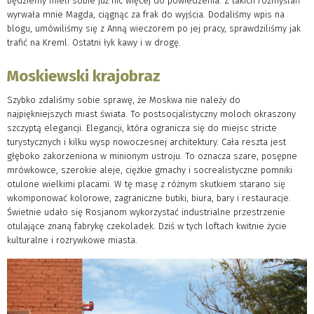
będziemy mieli sobie już nic więcej do powiedzenia. Z takich rozmyślań
wyrwała mnie Magda, ciągnąc za frak do wyjścia. Dodaliśmy wpis na
blogu, umówiliśmy się z Anną wieczorem po jej pracy, sprawdziliśmy jak
trafić na Kreml. Ostatni łyk kawy i w drogę.
Moskiewski krajobraz
Szybko zdaliśmy sobie sprawę, że Moskwa nie należy do
najpiękniejszych miast świata. To postsocjalistyczny moloch okraszony
szczyptą elegancji. Elegancji, która ogranicza się do miejsc stricte
turystycznych i kilku wysp nowoczesnej architektury. Cała reszta jest
głęboko zakorzeniona w minionym ustroju. To oznacza szare, posępne
mrówkowce, szerokie aleje, ciężkie gmachy i socrealistyczne pomniki
otulone wielkimi placami. W tę masę z różnym skutkiem starano się
wkomponować kolorowe, zagraniczne butiki, biura, bary i restauracje.
Świetnie udało się Rosjanom wykorzystać industrialne przestrzenie
otulające znaną fabrykę czekoladek. Dziś w tych loftach kwitnie życie
kulturalne i rozrywkowe miasta.