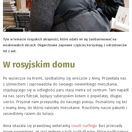
Tyle w temacie rosyjskich skrajności, które udało mi się zaobserwować na
moskiewskich ulicach. Oligarchowie zapewne częściej korzystają z odrzutowców
niż z aut.
W rosyjskim domu
Po wycieczce na Kreml, spotkaliśmy się wreszcie z Anną. Przywitała nas
z uśmiechem i zaprowadziła do swojego niewielkiego mieszkania,
znajdującego się w odległości paru stacji metra od centrum. Tam napadł
na nas spory futrzak, będący syberyjskim kotem o popielatej, długiej
sierści. Przyznał nam przepustkę do naszego pokoju. Poznaliśmy się też
z mamą Anny, do której należało mieszkanie. Rzuciliśmy nasze pakunki i
zasiedliśmy razem do kolacji.
Anna okazała się prawdziwą weteranką
couch-surfingu
. Bez przesady
mogę powiedzieć, że jest jednym z tych osób-filarów, które podtrzymują