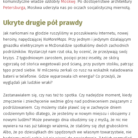
komunistyczne władze
ozdobiły
Moskwę
. Po dostojeństwie architektury
Petersburga
, Moskwa uderzyła nas po oczach socjalistyczną miernotą.
Ukryte drugie pół prawdy
Jak narkomani na głodzie ruszyliśmy w poszukiwaniu Internetu, nowej
heroiny, napędzającej
NoMoreMaps
. Przy jednym i jedynym działającym
gniazdku elektrycznym w McDonaldzie spotkaliśmy dwóch zachodnich
podróżników. Wystarczył nam rzut oka, by ocenić, że przeżywają swój
kryzys. Z tygodniowym zarostem, pocięci przez insekty, ze skórą
ogorzałą od słońca wegetowali pod ścianą, przy pustym stoliku, patrząc
tępo przed siebie. W milczeniu zerkali co rusz na wskaźnik naładowania
baterii w telefonie. Gdzie wyparowała ich energia? Co przeżyli, że
wyglądali jak ludzkie wraki?
Zastanawiałem się, czy nas też to spotka. Czy nadejdzie moment, kiedy
zmęczenie i zniechęcenie weźmie górę nad podnieceniem związanym z
podróżowaniem. Czy możemy stale pławić się w zachwycie dniem
codziennym tylko dlatego, że jesteśmy w nowym miejscu i obcujemy z
nowymi ludźmi? Może pewnego dnia obudzimy się z myślą, że nic nie
wywiera na nas już takiego wrażenia, że staliśmy się zbyt gruboskórni.
Albo, że po dziesiątkach dni spędzonych we własnym towarzystwie, nie