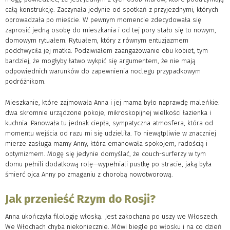
całą konstrukcję. Zaczynała jedynie od spotkań z przyjezdnymi, których
oprowadzała po mieście. W pewnym momencie zdecydowała się
zaprosić jedną osobę do mieszkania i od tej pory stało się to nowym,
domowym rytuałem. Rytuałem, który z równym entuzjazmem
podchwyciła jej matka. Podziwiałem zaangażowanie obu kobiet, tym
bardziej, że mogłyby łatwo wykpić się argumentem, że nie mają
odpowiednich warunków do zapewnienia noclegu przypadkowym
podróżnikom.
Mieszkanie, które zajmowała Anna i jej mama było naprawdę maleńkie:
dwa skromnie urządzone pokoje, mikroskopijnej wielkości łazienka i
kuchnia. Panowała tu jednak ciepła, sympatyczna atmosfera, która od
momentu wejścia od razu mi się udzieliła. To niewątpliwie w znaczniej
mierze zasługa mamy Anny, która emanowała spokojem, radością i
optymizmem. Mogę się jedynie domyślać, że couch-surferzy w tym
domu pełnili dodatkową rolę—wypełniali pustkę po stracie, jaką była
śmierć ojca Anny po zmaganiu z chorobą nowotworową.
Jak przenieść Rzym do Rosji?
Anna ukończyła filologię włoską. Jest zakochana po uszy we Włoszech.
We Włochach chyba niekoniecznie. Mówi biegle po włosku i na co dzień