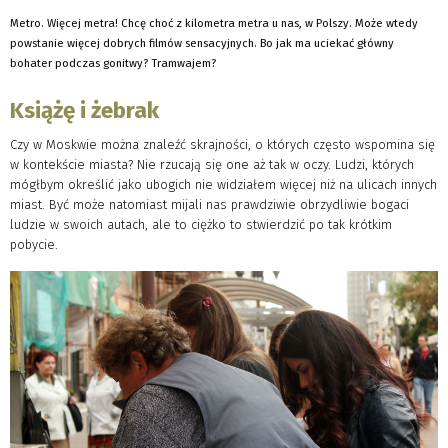
Metro. Więcej metra! Chcę choć z kilometra metra u nas, w Polszy. Może wtedy
powstanie więcej dobrych filmów sensacyjnych. Bo jak ma uciekać główny
bohater podczas gonitwy? Tramwajem?
Książę i żebrak
Czy w Moskwie można znaleźć skrajności, o których często wspomina się
w kontekście miasta? Nie rzucają się one aż tak w oczy. Ludzi, których
mógłbym określić jako ubogich nie widziałem więcej niż na ulicach innych
miast. Być może natomiast mijali nas prawdziwie obrzydliwie bogaci
ludzie w swoich autach, ale to ciężko to stwierdzić po tak krótkim
pobycie.