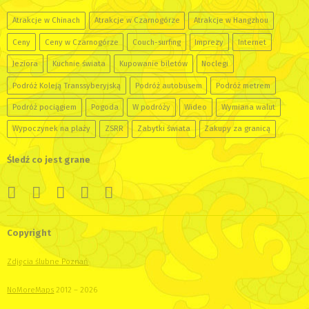
Atrakcje w Chinach
Atrakcje w Czarnogórze
Atrakcje w Hangzhou
Ceny
Ceny w Czarnogórze
Couch-surfing
Imprezy
Internet
Jeziora
Kuchnie świata
Kupowanie biletów
Noclegi
Podróż Koleją Transsyberyjską
Podróż autobusem
Podróż metrem
Podróż pociągiem
Pogoda
W podróży
Wideo
Wymiana walut
Wypoczynek na plaży
ZSRR
Zabytki świata
Zakupy za granicą
Śledź co jest grane
Copyright
Zdjęcia ślubne Poznań
NoMoreMaps
2012 – 2026