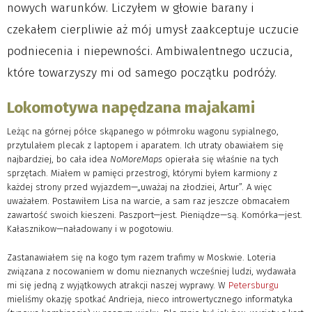
nowych warunków. Liczyłem w głowie barany i
czekałem cierpliwie aż mój umysł zaakceptuje uczucie
podniecenia i niepewności. Ambiwalentnego uczucia,
które towarzyszy mi od samego początku podróży.
Lokomotywa napędzana majakami
Leżąc na górnej półce skąpanego w półmroku wagonu sypialnego,
przytulałem plecak z laptopem i aparatem. Ich utraty obawiałem się
najbardziej, bo cała idea
NoMoreMaps
opierała się właśnie na tych
sprzętach. Miałem w pamięci przestrogi, którymi byłem karmiony z
każdej strony przed wyjazdem—„uważaj na złodziei, Artur”. A więc
uważałem. Postawiłem Lisa na warcie, a sam raz jeszcze obmacałem
zawartość swoich kieszeni. Paszport—jest. Pieniądze—są. Komórka—jest.
Kałasznikow—naładowany i w pogotowiu.
Zastanawiałem się na kogo tym razem trafimy w Moskwie. Loteria
związana z nocowaniem w domu nieznanych wcześniej ludzi, wydawała
mi się jedną z wyjątkowych atrakcji naszej wyprawy. W
Petersburgu
mieliśmy okazję spotkać Andrieja, nieco introwertycznego informatyka