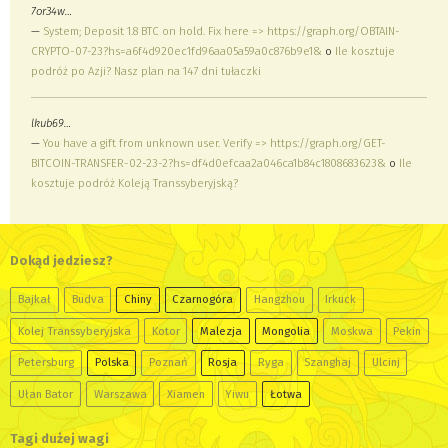
7or34w…
—
System; Deposit 1.8 BTC on hold. Fix here => https://graph.org/OBTAIN-
CRYPTO-07-23?hs=a6f4d920ec1fd96aa05a59a0c876b9e1&
o
Ile kosztuje
podróż po Azji? Nasz plan na 147 dni tułaczki
lkub69…
—
You have a gift from unknown user. Verify => https://graph.org/GET-
BITCOIN-TRANSFER-02-23-2?hs=df4d0efcaa2a046ca1b84c1808683623&
o
Ile
kosztuje podróż Koleją Transsyberyjską?
Dokąd jedziesz?
Bajkał
Budva
Chiny
Czarnogóra
Hangzhou
Irkuck
Kolej Transsyberyjska
Kotor
Malezja
Mongolia
Moskwa
Pekin
Petersburg
Polska
Poznań
Rosja
Ryga
Szanghaj
Ulcinj
Ułan Bator
Warszawa
Xiamen
Yiwu
Łotwa
Tagi dużej wagi