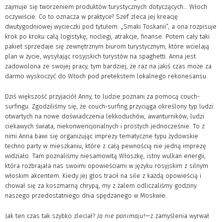
zajmuje się tworzeniem produktów turystycznych dotyczących… Włoch
oczywiście. Co to oznacza w praktyce? Szef zleca jej kreację
dwutygodniowej wycieczki pod tytułem: „Smaki Toskanii”, a ona rozpisuje
krok po kroku całą logistykę, noclegi, atrakcje, finanse. Potem cały taki
pakiet sprzedaje się zewnętrznym biurom turystycznym, które wcielają
plan w życie, wysyłając rosyjskich turystów na spaghetti. Anna jest
zadowolona ze swojej pracy, tym bardziej, że raz na jakiś czas może za
darmo wyskoczyć do Włoch pod pretekstem lokalnego rekonesansu.
Dziś większość przyjaciół Anny, to ludzie poznani za pomocą couch-
surfingu. Zgodziliśmy się, że couch-surfing przyciąga określony typ ludzi:
otwartych na nowe doświadczenia lekkoduchów, awanturników, ludzi
ciekawych świata, niekonwencjonalnych i prostych jednocześnie. To z
nimi Anna bawi się organizując imprezy tematyczne typu żydowskie
techno party w mieszkaniu, które z całą pewnością nie jedną imprezę
widziało. Tam poznaliśmy niesamowitą Włoszkę, istny wulkan energii,
która rozbrajała nas swoimi opowieściami w języku rosyjskim z silnym
włoskim akcentem. Kiedy jej głos tracił na sile z każdą opowieścią i
chował się za koszmarną chrypą, my z żalem odliczaliśmy godziny
naszego przedostatniego dnia spędzanego w Moskwie.
Jak ten czas tak szybko zleciał?
Ja nie ponimaju
!—z zamyślenia wyrwał