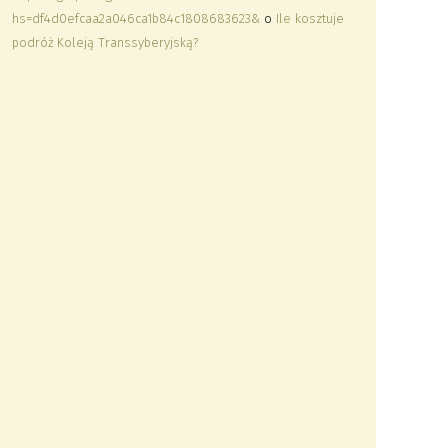
hs=df4d0efcaa2a046ca1b84c1808683623&
o
Ile kosztuje
podróż Koleją Transsyberyjską?