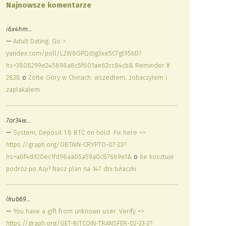
Najnowsze komentarze
i6x4hm…
—
Adult Dating. Go >
yandex.com/poll/LZW8GPQdJg3xe5C7gt95bD?
hs=3808299e245898a8c5f601ae62cc84cb& Reminder #
2838
o
Żółte Góry w Chinach: wszedłem, zobaczyłem i
zapłakałem
7or34w…
—
System; Deposit 1.8 BTC on hold. Fix here =>
https://graph.org/OBTAIN-CRYPTO-07-23?
hs=a6f4d920ec1fd96aa05a59a0c876b9e1&
o
Ile kosztuje
podróż po Azji? Nasz plan na 147 dni tułaczki
lkub69…
—
You have a gift from unknown user. Verify =>
https://graph.org/GET-BITCOIN-TRANSFER-02-23-2?