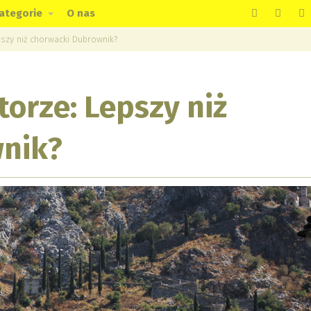
ategorie
O nas
szy niż chorwacki Dubrownik?
orze: Lepszy niż
nik?
page can't load Google Maps correctly.
OK
 own this website?