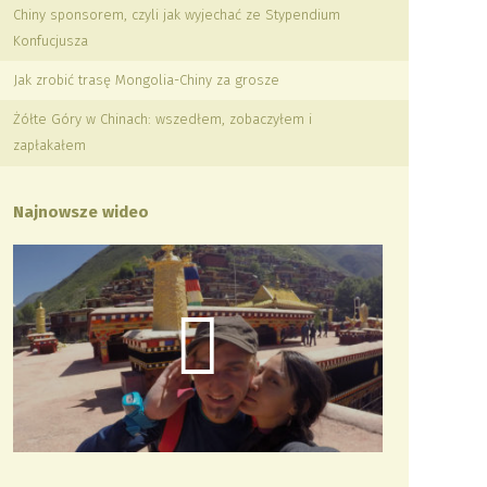
Chiny sponsorem, czyli jak wyjechać ze Stypendium
Konfucjusza
Jak zrobić trasę Mongolia-Chiny za grosze
Żółte Góry w Chinach: wszedłem, zobaczyłem i
zapłakałem
Najnowsze wideo