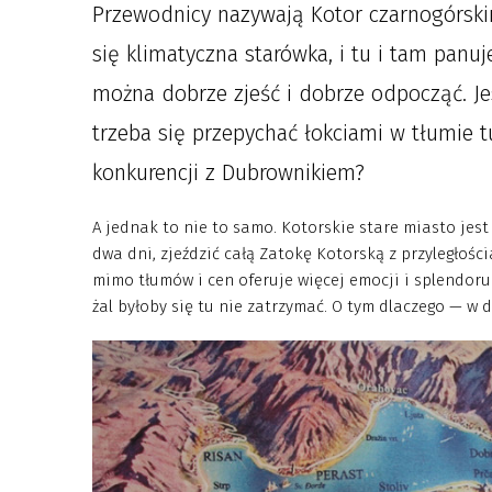
Przewodnicy nazywają Kotor czarnogórski
się klimatyczna starówka, i tu i tam panuj
można dobrze zjeść i dobrze odpocząć. J
trzeba się przepychać łokciami w tłumie t
konkurencji z Dubrownikiem?
A jednak to nie to samo. Kotorskie stare miasto jest
dwa dni, zjeździć całą Zatokę Kotorską z przyległoś
mimo tłumów i cen oferuje więcej emocji i splendoru.
żal byłoby się tu nie zatrzymać. O tym dlaczego — w d