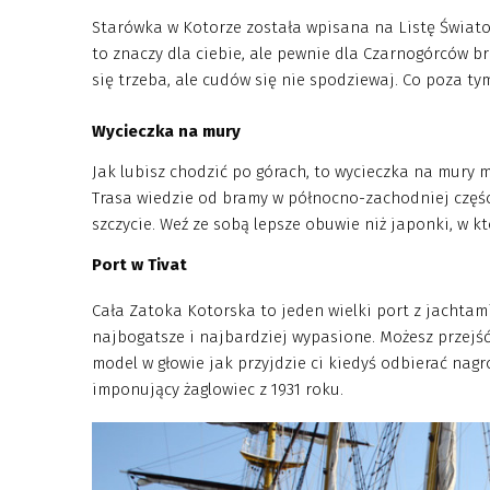
Starówka w Kotorze została wpisana na Listę Świat
to znaczy dla ciebie, ale pewnie dla Czarnogórców br
się trzeba, ale cudów się nie spodziewaj. Co poza ty
Wycieczka na mury
Jak lubisz chodzić po górach, to wycieczka na mury 
Trasa wiedzie od bramy w północno-zachodniej częś
szczycie. Weź ze sobą lepsze obuwie niż japonki, w k
Port w Tivat
Cała Zatoka Kotorska to jeden wielki port z jachtami,
najbogatsze i najbardziej wypasione. Możesz przejść 
model w głowie jak przyjdzie ci kiedyś odbierać nag
imponujący żaglowiec z 1931 roku.