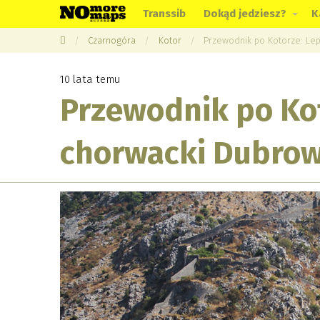
Transsib
Dokąd jedziesz?
K
Czarnogóra
Kotor
Przewodnik po Kotorze: Lep
10 lata temu
Przewodnik po Kot
chorwacki Dubrow
This 
Do you