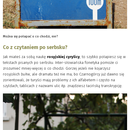
Można się połapać o co chodzi, nie?
Co z czytaniem po serbsku?
Jak miałeś za sobą naukę
rosyjskiej cyrylicy
, to szybko połapiesz się w
tekstach pisanych po serbsku. Inter-słowiańska fonetyka pomoże ci
zrozumieć mniej-więcej o co chodzi. Gorzej jeżeli nie kojarzysz
rosyjskich
bukw
, ale dramatu też nie ma, bo Czarnogórcy już dawno się
zorientowali, że turyści mają problemy z ich alfabetem i często na
szyldach, tablicach z nazwami ulic itp. znajdziesz łacińską transkrypcję.