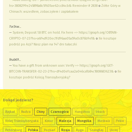
hs=3808299e245898a8c5f601ae62cc84cb& Reminder # 2838
o
Żółte Góry w
Chinach: wszedłem, zobaczyłem i zapłakałem
7or34w…
—
System; Deposit 1.8 BTC on hold. Fix here => https://graph.org/OBTAIN-
CRYPTO-07-23?hs=a6f4d920ec1fd96aa05a59a0c876b9e1&
o
Ile kosztuje
podróż po Azji? Nasz plan na 147 dni tułaczki
lkub69…
—
You have a gift from unknown user. Verify => https://graph.org/GET-
BITCOIN-TRANSFER-02-23-2?hs=df4d0efcaa2a046ca1b84c1808683623&
o
Ile
kosztuje podróż Koleją Transsyberyjską?
Dokąd jedziesz?
Bajkał
Budva
Chiny
Czarnogóra
Hangzhou
Irkuck
Kolej Transsyberyjska
Kotor
Malezja
Mongolia
Moskwa
Pekin
Petersburg
Polska
Poznań
Rosja
Ryga
Szanghaj
Ulcinj