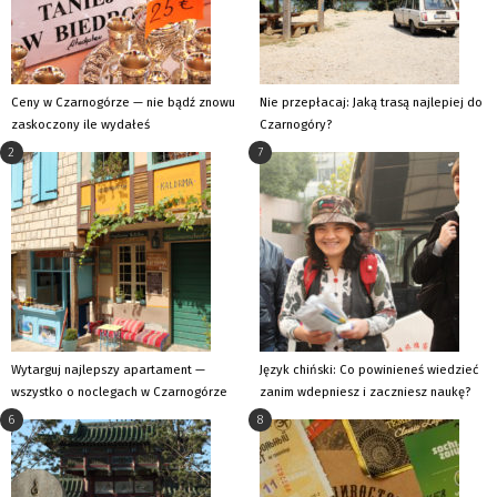
Ceny w Czarnogórze — nie bądź znowu
Nie przepłacaj: Jaką trasą najlepiej do
zaskoczony ile wydałeś
Czarnogóry?
2
7
Wytarguj najlepszy apartament —
Język chiński: Co powinieneś wiedzieć
wszystko o noclegach w Czarnogórze
zanim wdepniesz i zaczniesz naukę?
6
8