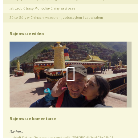
Jak zrobić trasę Mongolia-Chiny za grosze
Żółte Góry w Chinach: wszedłem, zobaczyłem i zapłakałem
Najnowsze wideo
Najnowsze komentarze
i6x4hm…
—
Adult Dating. Go > yandex.com/poll/LZW8GPQdJg3xe5C7gt95bD?