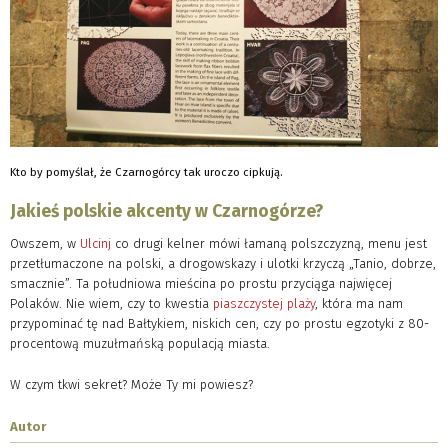
Kto by pomyślał, że Czarnogórcy tak uroczo cipkują.
Jakieś polskie akcenty w Czarnogórze?
Owszem, w
Ulcinj
co drugi kelner mówi łamaną polszczyzną, menu jest
przetłumaczone na polski, a drogowskazy i ulotki krzyczą „Tanio, dobrze,
smacznie”. Ta południowa mieścina po prostu przyciąga najwięcej
Polaków. Nie wiem, czy to kwestia
piaszczystej plaży
, która ma nam
przypominać tę nad Bałtykiem, niskich cen, czy po prostu egzotyki z 80-
procentową muzułmańską populacją miasta.
W czym tkwi sekret? Może Ty mi powiesz?
Autor