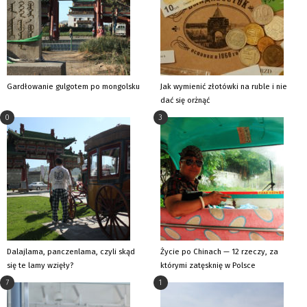
Gardłowanie gulgotem po mongolsku
Jak wymienić złotówki na ruble i nie
dać się orżnąć
0
3
Dalajlama, panczenlama, czyli skąd
Życie po Chinach — 12 rzeczy, za
się te lamy wzięły?
którymi zatęsknię w Polsce
7
1