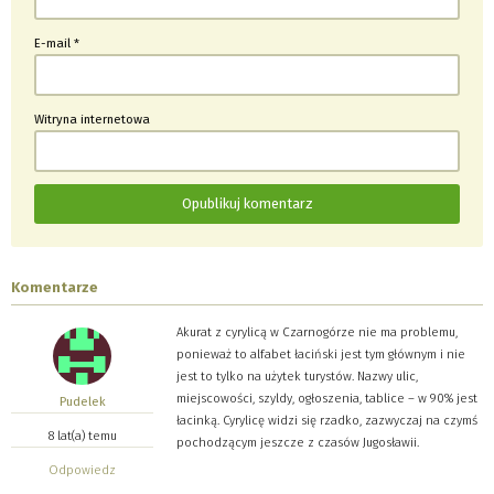
E-mail
*
Witryna internetowa
Komentarze
Akurat z cyrylicą w Czarnogórze nie ma problemu,
ponieważ to alfabet łaciński jest tym głównym i nie
jest to tylko na użytek turystów. Nazwy ulic,
miejscowości, szyldy, ogłoszenia, tablice – w 90% jest
Pudelek
łacinką. Cyrylicę widzi się rzadko, zazwyczaj na czymś
8 lat(a) temu
pochodzącym jeszcze z czasów Jugosławii.
Odpowiedz