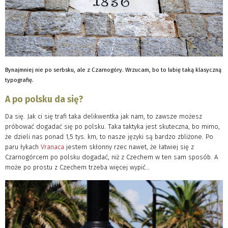
Bynajmniej nie po serbsku, ale z Czarnogóry. Wrzucam, bo to lubię taką klasyczną
typografię.
A po polsku da się?
Da się. Jak ci się trafi taka delikwentka jak nam, to zawsze możesz
próbować dogadać się po polsku. Taka taktyka jest skuteczna, bo mimo,
że dzieli nas ponad 1,5 tys. km, to nasze języki są bardzo zbliżone. Po
paru łykach
Vranaca
jestem skłonny rzec nawet, że łatwiej się z
Czarnogórcem po polsku dogadać, niż z Czechem w ten sam sposób. A
może po prostu z Czechem trzeba więcej wypić…