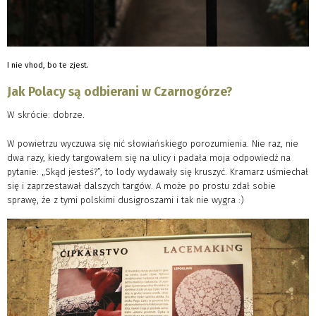
I nie vhod, bo te zjest.
Jak Polacy są odbierani w Czarnogórze?
W skrócie: dobrze.
W powietrzu wyczuwa się nić słowiańskiego porozumienia. Nie raz, nie
dwa razy, kiedy targowałem się na ulicy i padała moja odpowiedź na
pytanie: „Skąd jesteś?”, to lody wydawały się kruszyć. Kramarz uśmiechał
się i zaprzestawał dalszych targów. A może po prostu zdał sobie
sprawę, że z tymi polskimi dusigroszami i tak nie wygra :)