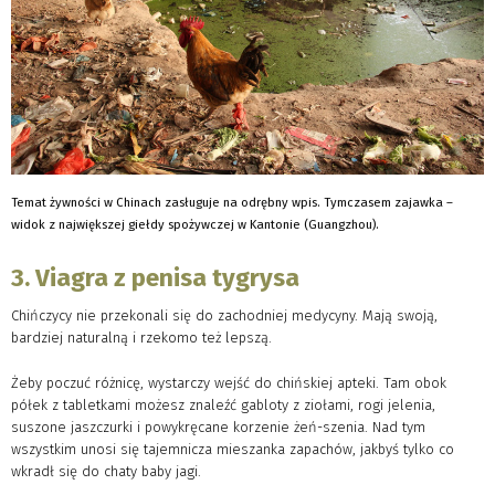
Temat żywności w Chinach zasługuje na odrębny wpis. Tymczasem zajawka –
widok z największej giełdy spożywczej w Kantonie (Guangzhou).
3. Viagra z penisa tygrysa
Chińczycy nie przekonali się do zachodniej medycyny. Mają swoją,
bardziej naturalną i rzekomo też lepszą.
Żeby poczuć różnicę, wystarczy wejść do chińskiej apteki. Tam obok
półek z tabletkami możesz znaleźć gabloty z ziołami, rogi jelenia,
suszone jaszczurki i powykręcane korzenie żeń-szenia. Nad tym
wszystkim unosi się tajemnicza mieszanka zapachów, jakbyś tylko co
wkradł się do chaty baby jagi.