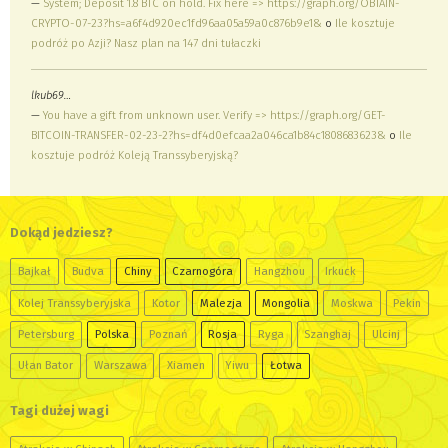
—
System; Deposit 1.8 BTC on hold. Fix here => https://graph.org/OBTAIN-
CRYPTO-07-23?hs=a6f4d920ec1fd96aa05a59a0c876b9e1&
o
Ile kosztuje
podróż po Azji? Nasz plan na 147 dni tułaczki
lkub69…
—
You have a gift from unknown user. Verify => https://graph.org/GET-
BITCOIN-TRANSFER-02-23-2?hs=df4d0efcaa2a046ca1b84c1808683623&
o
Ile
kosztuje podróż Koleją Transsyberyjską?
Dokąd jedziesz?
Bajkał
Budva
Chiny
Czarnogóra
Hangzhou
Irkuck
Kolej Transsyberyjska
Kotor
Malezja
Mongolia
Moskwa
Pekin
Petersburg
Polska
Poznań
Rosja
Ryga
Szanghaj
Ulcinj
Ułan Bator
Warszawa
Xiamen
Yiwu
Łotwa
Tagi dużej wagi