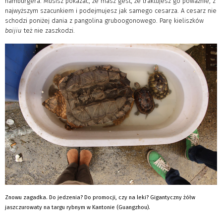
hamburgera. Musisz pokazać, że masz gest, że traktujesz go poważnie, z
najwyższym szacunkiem i podejmujesz jak samego cesarza. A cesarz nie
schodzi poniżej dania z pangolina gruboogonowego. Parę kieliszków
baijiu
też nie zaszkodzi.
Znowu zagadka. Do jedzenia? Do promocji, czy na leki? Gigantyczny żółw
jaszczurowaty na targu rybnym w Kantonie (Guangzhou).