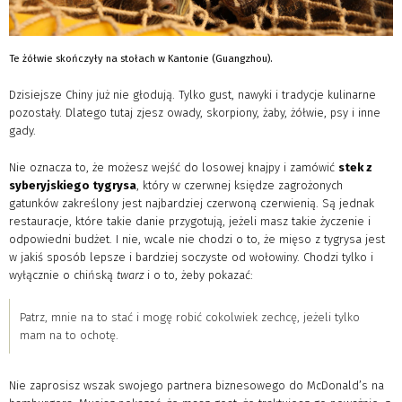
Te żółwie skończyły na stołach w Kantonie (Guangzhou).
Dzisiejsze Chiny już nie głodują. Tylko gust, nawyki i tradycje kulinarne
pozostały. Dlatego tutaj zjesz owady, skorpiony, żaby, żółwie, psy i inne
gady.
Nie oznacza to, że możesz wejść do losowej knajpy i zamówić
stek z
syberyjskiego tygrysa
, który w czerwnej księdze zagrożonych
gatunków zakreślony jest najbardziej czerwoną czerwienią. Są jednak
restauracje, które takie danie przygotują, jeżeli masz takie życzenie i
odpowiedni budżet. I nie, wcale nie chodzi o to, że mięso z tygrysa jest
w jakiś sposób lepsze i bardziej soczyste od wołowiny. Chodzi tylko i
wyłącznie o chińską
twarz
i o to, żeby pokazać:
Patrz, mnie na to stać i mogę robić cokolwiek zechcę, jeżeli tylko
mam na to ochotę.
Nie zaprosisz wszak swojego partnera biznesowego do McDonald’s na