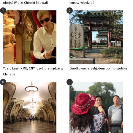
obejść Wielki Chiński Firewall
musisz wiedzieć
1
6
Yuan, kuai, RMB, CNY, czyli pieniądze w
Gardłowanie gulgotem po mongolsku
Chinach
0
0