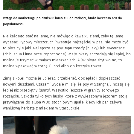
Wstęp do marketingu po chińsku: lama +10 do radości, biała hostessa +20 do
popularności.
Nie każdego stać na lamę, nie mówiąc o kawałku ziemi, żeby tę lamę
wypasać. Typowy mieszczuch inwestuje najczęściej w psa. Nie może być
to pies byle jaki. Najlepsze są psy: typu
trendy
(husky) lub
sweetaśne
(chihuahua i inne szczuropochodne). Małe okazy sprzedają się lepiej, bo
można je trzymać w małych mieszkaniach. A jak biega zbyt wolno, to
można wpakować w torbę Guccci albo do koszyka roweru.
Zimą z kolei można je ubierać, przebierać, docieplać i dopieszczać
nowymi ciuszkami. Czasami wydaje mi się, że psy w Szanghaju noszą się
lepiej niż przeciętny
laowai
. Wszystko jeszcze w granicy zdrowego
rozsądku. Szkoda tylko tych husky, które z wywieszonym jęzorem stoją
przywiązane do słupa w 30-stopniowym upale, kiedy ich pan zażywa
waniliową herbatę z mlekiem w Starbucksie.