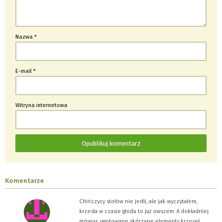
Nazwa
*
E-mail
*
Witryna internetowa
Komentarze
Chińczycy stołów nie jedli, ale jak wyczytałem,
krzesła w czasie głodu to już owszem. A dokładniej
mówiąc ugotowane skórzane elementy krzeseł…