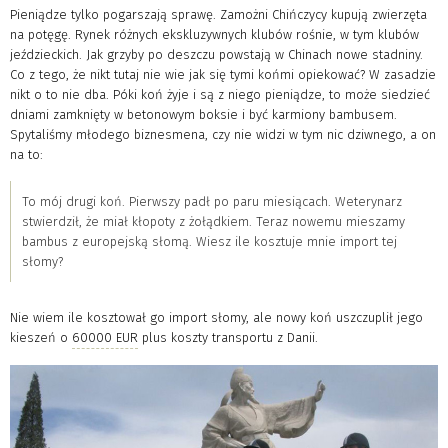
Pieniądze tylko pogarszają sprawę. Zamożni Chińczycy kupują zwierzęta
na potęgę. Rynek różnych ekskluzywnych klubów rośnie, w tym klubów
jeździeckich. Jak grzyby po deszczu powstają w Chinach nowe stadniny.
Co z tego, że nikt tutaj nie wie jak się tymi końmi opiekować? W zasadzie
nikt o to nie dba. Póki koń żyje i są z niego pieniądze, to może siedzieć
dniami zamknięty w betonowym boksie i być karmiony bambusem.
Spytaliśmy młodego biznesmena, czy nie widzi w tym nic dziwnego, a on
na to:
To mój drugi koń. Pierwszy padł po paru miesiącach. Weterynarz
stwierdził, że miał kłopoty z żołądkiem. Teraz nowemu mieszamy
bambus z europejską słomą. Wiesz ile kosztuje mnie import tej
słomy?
Nie wiem ile kosztował go import słomy, ale nowy koń uszczuplił jego
kieszeń o
60000 EUR
plus koszty transportu z Danii.