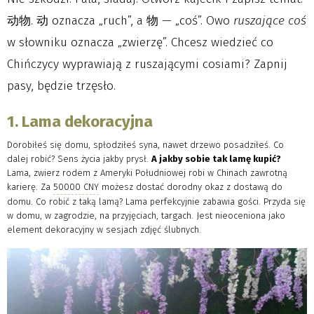
动物. 动 oznacza „ruch”, a 物 — „coś”. Owo
ruszające coś
w słowniku oznacza „zwierzę”. Chcesz wiedzieć co
Chińczycy wyprawiają z ruszającymi cosiami? Zapnij
pasy, będzie trzęsło.
1. Lama dekoracyjna
Dorobiłeś się domu, spłodziłeś syna, nawet drzewo posadziłeś. Co
dalej robić? Sens życia jakby prysł.
A jakby sobie tak lamę kupić?
Lama, zwierz rodem z Ameryki Południowej robi w Chinach zawrotną
karierę. Za
50000 CNY
możesz dostać dorodny okaz z dostawą do
domu. Co robić z taką lamą? Lama perfekcyjnie zabawia gości. Przyda się
w domu, w zagrodzie, na przyjęciach, targach. Jest nieoceniona jako
element dekoracyjny w sesjach zdjęć ślubnych.