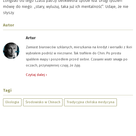
Longbao od tego czasu patrzy delikwetna spode łba. Drugi tydzień
mówię do niego: „stary, wyluzuj, taka już ich mentalność”. Udaje, że nie
słyszy.
Autor
Artur
Zamiast biurowców szklanych, mieszkania na kredyt i wersalki z Ikei
wybrałem podróż w nieznane. Tak trafiłem do Chin. Po prostu
spaliłem mapy i poszedłem przed siebie. Czasami wiatr smaga po
oczach, przynajmniej czuję, że żyję.
Czytaj dalej ›
Tagi
Ekologia
Środowisko w Chinach
Tradycyjna chińska medycyna