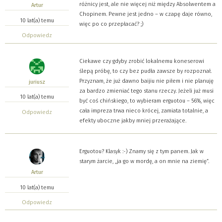
różnicy jest, ale nie więcej niż między Absolwentem a
Artur
Chopinem. Pewne jest jedno – w czapę daje równo,
10 lat(a) temu
więc po co przepłacać? ;)
Odpowiedz
Ciekawe czy gdyby zrobić lokalnemu koneserowi
ślepą próbę, to czy bez pudła zawsze by rozpoznał.
Przyznam, że już dawno baijiu nie piłem i nie planuję
juriusz
za bardzo zmieniać tego stanu rzeczy. Jeżeli już musi
10 lat(a) temu
być coś chińskiego, to wybieram erguotou – 56%, więc
cała impreza trwa nieco krócej, zamiata totalnie, a
Odpowiedz
efekty uboczne jakby mniej przerażające.
Erguotou? Klasyk :-) Znamy się z tym panem. Jak w
starym żarcie, „ja go w mordę, a on mnie na ziemię”.
Artur
10 lat(a) temu
Odpowiedz