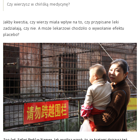
Czy wierzysz w chińśką medycynę?
Jakby kwestia, czy wierzy miała wpływ na to, czy przypisane leki
zadziałają, czy nie. A może lekarzowi chodziło o wywołanie efektu
placebo?
Zoo (wł. Safari Park) w Xiamen. Jak wysilisz wzrok, to za kratami dojrzysz też