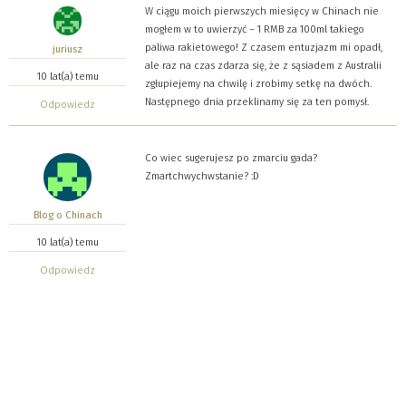
W ciągu moich pierwszych miesięcy w Chinach nie
mogłem w to uwierzyć – 1 RMB za 100ml takiego
paliwa rakietowego! Z czasem entuzjazm mi opadł,
juriusz
ale raz na czas zdarza się, że z sąsiadem z Australii
10 lat(a) temu
zgłupiejemy na chwilę i zrobimy setkę na dwóch.
Następnego dnia przeklinamy się za ten pomysł.
Odpowiedz
Co wiec sugerujesz po zmarciu gada?
Zmartchwychwstanie? :D
Blog o Chinach
10 lat(a) temu
Odpowiedz