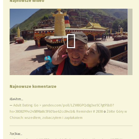
Najnowsze wideo
Najnowsze komentarze
i6x4hm…
—
Adult Dating. Go > yandex.com/poll/LZW8GPQdJg3xe5C7gt95bD?
hs=3808299e245898a8c5f601ae62cc84cb& Reminder # 2838
o
Żółte Góry w
Chinach: wszedłem, zobaczyłem i zapłakałem
7or34w…