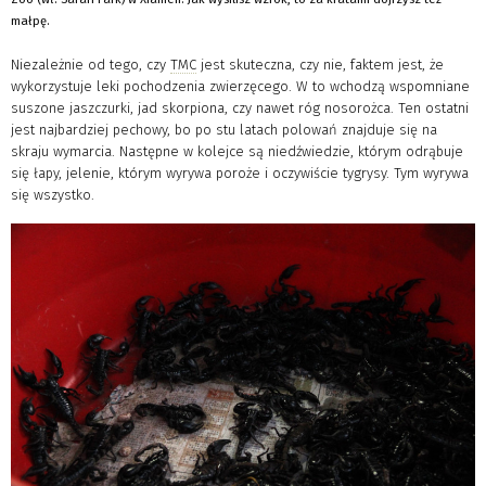
małpę.
Niezależnie od tego, czy
TMC
jest skuteczna, czy nie, faktem jest, że
wykorzystuje leki pochodzenia zwierzęcego. W to wchodzą wspomniane
suszone jaszczurki, jad skorpiona, czy nawet róg nosorożca. Ten ostatni
jest najbardziej pechowy, bo po stu latach polowań znajduje się na
skraju wymarcia. Następne w kolejce są niedźwiedzie, którym odrąbuje
się łapy, jelenie, którym wyrywa poroże i oczywiście tygrysy. Tym wyrywa
się wszystko.