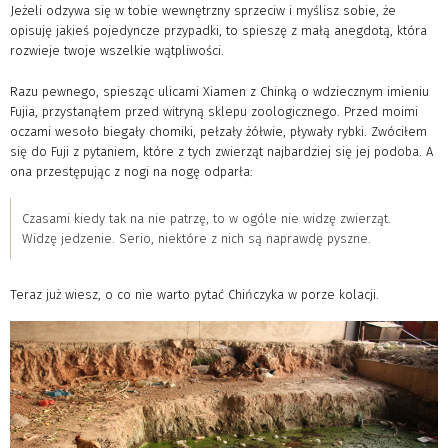
Jeżeli odzywa się w tobie wewnętrzny sprzeciw i myślisz sobie, że
opisuję jakieś pojedyncze przypadki, to spieszę z małą anegdotą, która
rozwieje twoje wszelkie wątpliwości.
Razu pewnego, spiesząc ulicami Xiamen z Chinką o wdziecznym imieniu
Fujia, przystanąłem przed witryną sklepu zoologicznego. Przed moimi
oczami wesoło biegały chomiki, pełzały żółwie, pływały rybki. Zwóciłem
się do Fuji z pytaniem, które z tych zwierząt najbardziej się jej podoba. A
ona przestępując z nogi na nogę odparła:
Czasami kiedy tak na nie patrzę, to w ogóle nie widzę zwierząt.
Widzę jedzenie. Serio, niektóre z nich są naprawdę pyszne.
Teraz już wiesz, o co nie warto pytać Chińczyka w porze kolacji.