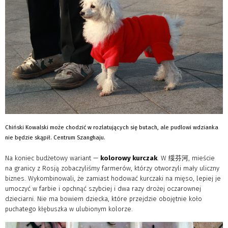
Chiński Kowalski może chodzić w rozlatujących się butach, ale pudlowi wdzianka
nie będzie skąpił. Centrum Szanghaju.
Na koniec budżetowy wariant —
kolorowy kurczak
. W 绥芬河, mieście
na granicy z Rosją zobaczyliśmy farmerów, którzy otworzyli mały uliczny
biznes. Wykombinowali, że zamiast hodować kurczaki na mięso, lepiej je
umoczyć w farbie i opchnąć szybciej i dwa razy drożej oczarownej
dzieciarni. Nie ma bowiem dziecka, które przejdzie obojętnie koło
puchatego kłębuszka w ulubionym kolorze.