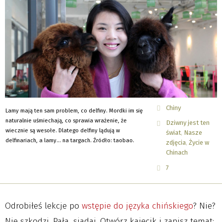
Chiny
Lamy mają ten sam problem, co delfiny. Mordki im się
naturalnie uśmiechają, co sprawia wrażenie, że
Dziwny jest ten
wiecznie są wesołe. Dlatego delfiny lądują w
świat
Nasze
delfinariach, a lamy… na targach. Źródło: taobao.
zdjęcia
Życie w
Chinach
7
Odrobiłeś lekcje po
wstępie do języka chińskiego
? Nie?
Nie szkodzi. Pała, siadaj. Otwórz kajecik i zapisz temat: