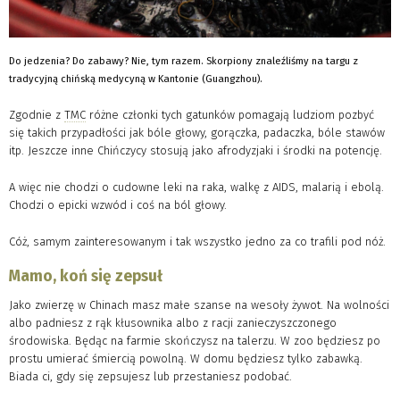
Do jedzenia? Do zabawy? Nie, tym razem. Skorpiony znaleźliśmy na targu z
tradycyjną chińską medycyną w Kantonie (Guangzhou).
Zgodnie z
TMC
różne członki tych gatunków pomagają ludziom pozbyć
się takich przypadłości jak bóle głowy, gorączka, padaczka, bóle stawów
itp. Jeszcze inne Chińczycy stosują jako afrodyzjaki i środki na potencję.
A więc nie chodzi o cudowne leki na raka, walkę z AIDS, malarią i ebolą.
Chodzi o epicki wzwód i coś na ból głowy.
Cóż, samym zainteresowanym i tak wszystko jedno za co trafili pod nóż.
Mamo, koń się zepsuł
Jako zwierzę w Chinach masz małe szanse na wesoły żywot. Na wolności
albo padniesz z rąk kłusownika albo z racji zanieczyszczonego
środowiska. Będąc na farmie skończysz na talerzu. W zoo będziesz po
prostu umierać śmiercią powolną. W domu będziesz tylko zabawką.
Biada ci, gdy się zepsujesz lub przestaniesz podobać.