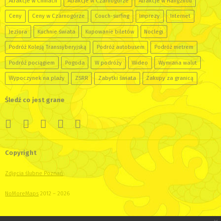
Atrakcje w Chinach
Atrakcje w Czarnogórze
Atrakcje w Hangzhou
Ceny
Ceny w Czarnogórze
Couch-surfing
Imprezy
Internet
Jeziora
Kuchnie świata
Kupowanie biletów
Noclegi
Podróż Koleją Transsyberyjską
Podróż autobusem
Podróż metrem
Podróż pociągiem
Pogoda
W podróży
Wideo
Wymiana walut
Wypoczynek na plaży
ZSRR
Zabytki świata
Zakupy za granicą
Śledź co jest grane
Copyright
Zdjęcia ślubne Poznań
NoMoreMaps
2012 – 2026