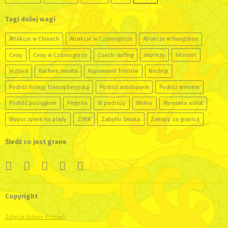
Tagi dużej wagi
Atrakcje w Chinach
Atrakcje w Czarnogórze
Atrakcje w Hangzhou
Ceny
Ceny w Czarnogórze
Couch-surfing
Imprezy
Internet
Jeziora
Kuchnie świata
Kupowanie biletów
Noclegi
Podróż Koleją Transsyberyjską
Podróż autobusem
Podróż metrem
Podróż pociągiem
Pogoda
W podróży
Wideo
Wymiana walut
Wypoczynek na plaży
ZSRR
Zabytki świata
Zakupy za granicą
Śledź co jest grane
Copyright
Zdjęcia ślubne Poznań