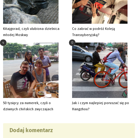
Kitajgorad, czyli ulubiona dzielnica
Co zabrać w podróż Koleją
młodej Moskwy
Transsyberyjską?
4
0
50 tysięcy za numerek, czyli o
Jak i czym najlepiej poruszać się po
dziwnych chińskich zwyczajach
Hangzhou?
Dodaj komentarz