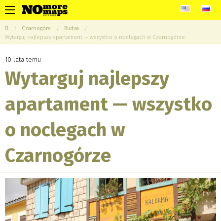
Czarnogóra
Budva
Wytarguj najlepszy apartament — wszystko o noclegach w Czarnogórze
10 lata temu
Wytarguj najlepszy
apartament — wszystko
o noclegach w
Czarnogórze