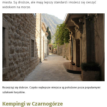
miasta. Są droższe, ale mają lepszy standard i możesz się cieszyć
widokiem na morze.
Rozejrzyj się dobrze. Często najlepsze miejsca są położone poza popularnymi
szlakami turystów.
Kempingi w Czarnogórze