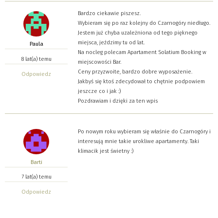
Bardzo ciekawie piszesz.
Wybieram się po raz kolejny do Czarnogóry niedługo.
Jestem już chyba uzależniona od tego pięknego
miejsca, jeździmy tu od lat.
Paula
Na nocleg polecam Apartament Solatium Booking w
8 lat(a) temu
miejscowości Bar.
Ceny przyzwoite, bardzo dobre wyposażenie.
Odpowiedz
Jakbyś się ktoś zdecydował to chętnie podpowiem
jeszcze co i jak :)
Pozdrawiam i dzięki za ten wpis
Po nowym roku wybieram się właśnie do Czarnogóry i
interesują mnie takie urokliwe apartamenty. Taki
klimacik jest świetny :)
Barti
7 lat(a) temu
Odpowiedz