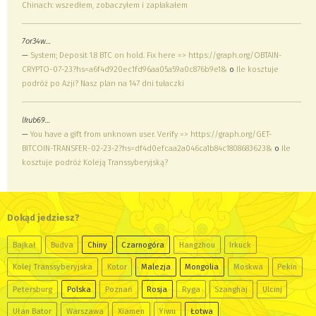
Chinach: wszedłem, zobaczyłem i zapłakałem
7or34w…
—
System; Deposit 1.8 BTC on hold. Fix here => https://graph.org/OBTAIN-
CRYPTO-07-23?hs=a6f4d920ec1fd96aa05a59a0c876b9e1&
o
Ile kosztuje
podróż po Azji? Nasz plan na 147 dni tułaczki
lkub69…
—
You have a gift from unknown user. Verify => https://graph.org/GET-
BITCOIN-TRANSFER-02-23-2?hs=df4d0efcaa2a046ca1b84c1808683623&
o
Ile
kosztuje podróż Koleją Transsyberyjską?
Dokąd jedziesz?
Bajkał
Budva
Chiny
Czarnogóra
Hangzhou
Irkuck
Kolej Transsyberyjska
Kotor
Malezja
Mongolia
Moskwa
Pekin
Petersburg
Polska
Poznań
Rosja
Ryga
Szanghaj
Ulcinj
Ułan Bator
Warszawa
Xiamen
Yiwu
Łotwa