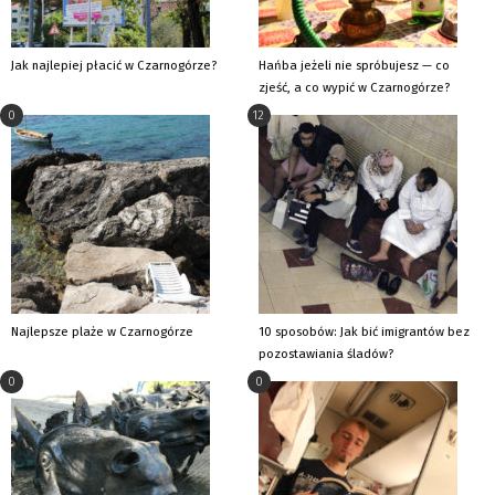
Jak najlepiej płacić w Czarnogórze?
Hańba jeżeli nie spróbujesz — co
zjeść, a co wypić w Czarnogórze?
0
12
Najlepsze plaże w Czarnogórze
10 sposobów: Jak bić imigrantów bez
pozostawiania śladów?
0
0