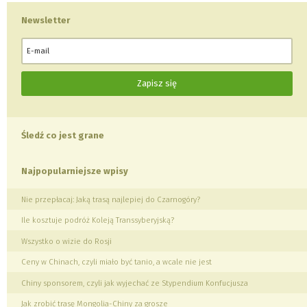
Newsletter
Śledź co jest grane
Najpopularniejsze wpisy
Nie przepłacaj: Jaką trasą najlepiej do Czarnogóry?
Ile kosztuje podróż Koleją Transsyberyjską?
Wszystko o wizie do Rosji
Ceny w Chinach, czyli miało być tanio, a wcale nie jest
Chiny sponsorem, czyli jak wyjechać ze Stypendium Konfucjusza
Jak zrobić trasę Mongolia-Chiny za grosze