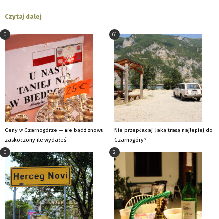
Czytaj dalej
0
61
Ceny w Czarnogórze — nie bądź znowu
Nie przepłacaj: Jaką trasą najlepiej do
zaskoczony ile wydałeś
Czarnogóry?
0
2