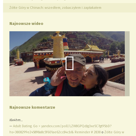
Żółte Góry w Chinach: wszedłem, zobaczyłem i zapłakałem
Najnowsze wideo
Najnowsze komentarze
i6x4hm…
—
Adult Dating. Go > yandex.com/poll/LZW8GPQdJg3xe5C7gt95bD?
hs=3808299e245898a8c5f601ae62cc84cb& Reminder # 2838
o
Żółte Góry w