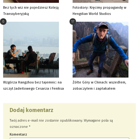
Bez tych wiz nie pojedziesz Koleją
Fotostory: Kręcimy propagandę w
Transsyberyjską
Hengdian World Studios
0
17
Wzgórza Hangzhou bez tajemnic: na
Żółte Góry w Chinach: wszedłem,
szczyt Jadeitowego Cesarza i Feniksa
zobaczyłem i zapłakałem
Dodaj komentarz
Twój adres e-mail nie zostanie opublikowany.
Wymagane pola są
oznaczone
*
Komentarz