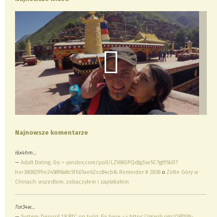
Najnowsze komentarze
i6x4hm…
—
Adult Dating. Go > yandex.com/poll/LZW8GPQdJg3xe5C7gt95bD?
hs=3808299e245898a8c5f601ae62cc84cb& Reminder # 2838
o
Żółte Góry w
Chinach: wszedłem, zobaczyłem i zapłakałem
7or34w…
—
System; Deposit 1.8 BTC on hold. Fix here => https://graph.org/OBTAIN-