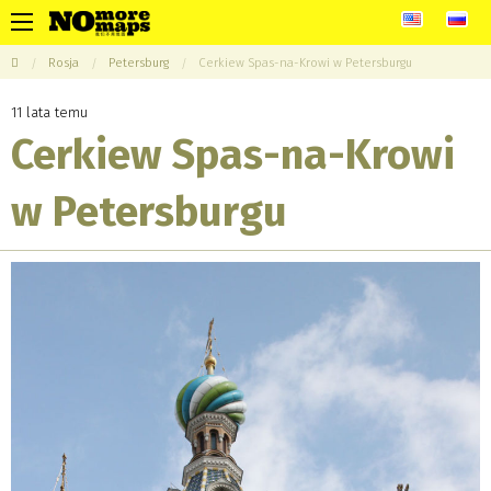
Rosja
Petersburg
Cerkiew Spas-na-Krowi w Petersburgu
11 lata temu
Cerkiew Spas-na-Krowi
w Petersburgu
This page can't load Google Maps correctly.
Do you own this website?
OK