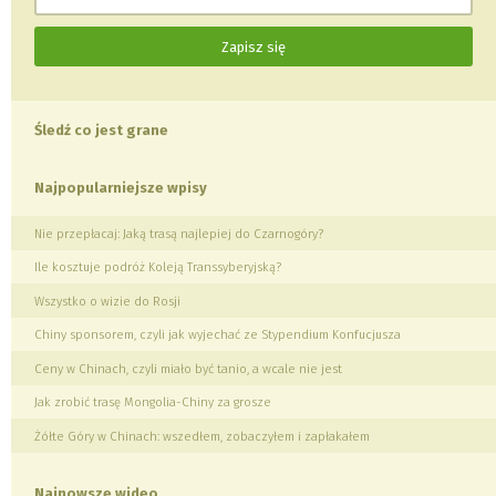
Śledź co jest grane
Najpopularniejsze wpisy
Nie przepłacaj: Jaką trasą najlepiej do Czarnogóry?
Ile kosztuje podróż Koleją Transsyberyjską?
Wszystko o wizie do Rosji
Chiny sponsorem, czyli jak wyjechać ze Stypendium Konfucjusza
Ceny w Chinach, czyli miało być tanio, a wcale nie jest
Jak zrobić trasę Mongolia-Chiny za grosze
Żółte Góry w Chinach: wszedłem, zobaczyłem i zapłakałem
Najnowsze wideo