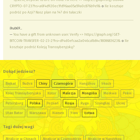
CRYPTO-07-23?hs=a6f4d920ec1fd96aa05a59a0c876b9e1&
o
Ile kosztuje
podróż po Azji? Nasz plan na 147 dni tułaczki
lkub69…
—
You have a gift from unknown user. Verify => https://graph.org/GET-
BITCOIN-TRANSFER-02-23-2?hs=df4d0efcaa2a046ca1b84c1808683623&
o
Ile
kosztuje podróż Koleją Transsyberyjską?
Dokąd jedziesz?
Bajkał
Budva
Chiny
Czarnogóra
Hangzhou
Irkuck
Kolej Transsyberyjska
Kotor
Malezja
Mongolia
Moskwa
Pekin
Petersburg
Polska
Poznań
Rosja
Ryga
Szanghaj
Ulcinj
Ułan Bator
Warszawa
Xiamen
Yiwu
Łotwa
Tagi dużej wagi
Atrakcje w Chinach
Atrakcje w Czarnogórze
Atrakcje w Hangzhou