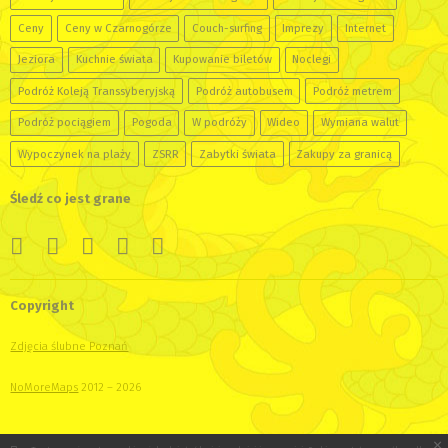
Ceny
Ceny w Czarnogórze
Couch-surfing
Imprezy
Internet
Jeziora
Kuchnie świata
Kupowanie biletów
Noclegi
Podróż Koleją Transsyberyjską
Podróż autobusem
Podróż metrem
Podróż pociągiem
Pogoda
W podróży
Wideo
Wymiana walut
Wypoczynek na plaży
ZSRR
Zabytki świata
Zakupy za granicą
Śledź co jest grane
Copyright
Zdjęcia ślubne Poznań
NoMoreMaps
2012 – 2026
×