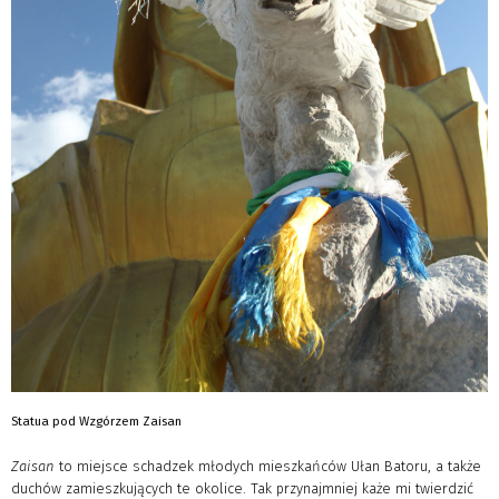
Statua pod Wzgórzem Zaisan
Zaisan
to miejsce schadzek młodych mieszkańców Ułan Batoru, a także
duchów zamieszkujących te okolice. Tak przynajmniej każe mi twierdzić