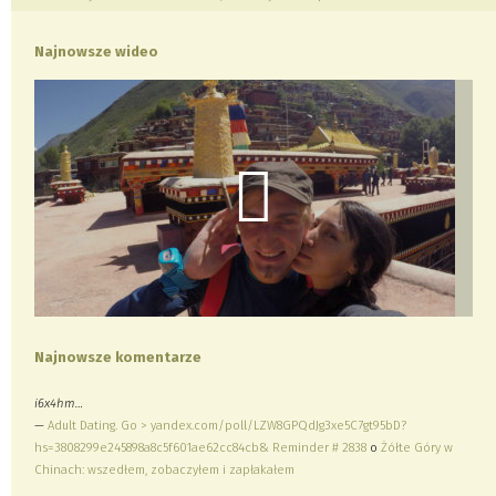
Najnowsze wideo
Najnowsze komentarze
i6x4hm…
—
Adult Dating. Go > yandex.com/poll/LZW8GPQdJg3xe5C7gt95bD?
hs=3808299e245898a8c5f601ae62cc84cb& Reminder # 2838
o
Żółte Góry w
Chinach: wszedłem, zobaczyłem i zapłakałem