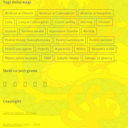
Tagi dużej wagi
Atrakcje w Chinach
Atrakcje w Czarnogórze
Atrakcje w Hangzhou
Ceny
Ceny w Czarnogórze
Couch-surfing
Imprezy
Internet
Jeziora
Kuchnie świata
Kupowanie biletów
Noclegi
Podróż Koleją Transsyberyjską
Podróż autobusem
Podróż metrem
Podróż pociągiem
Pogoda
W podróży
Wideo
Wymiana walut
Wypoczynek na plaży
ZSRR
Zabytki świata
Zakupy za granicą
Śledź co jest grane
Copyright
Zdjęcia ślubne Poznań
NoMoreMaps
2012 – 2026