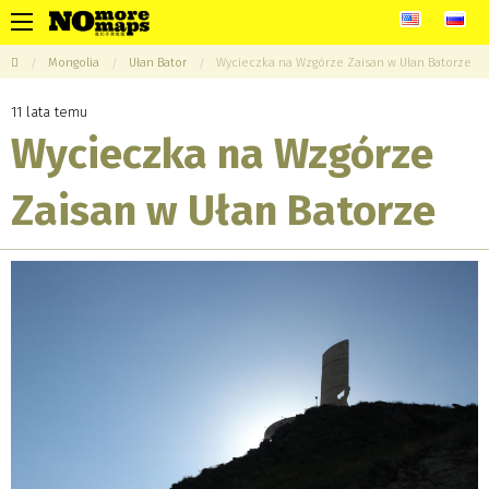
Mongolia
Ułan Bator
Wycieczka na Wzgórze Zaisan w Ułan Batorze
11 lata temu
Wycieczka na Wzgórze
Zaisan w Ułan Batorze
This page can't load Google Maps correctly.
Do you own this website?
OK