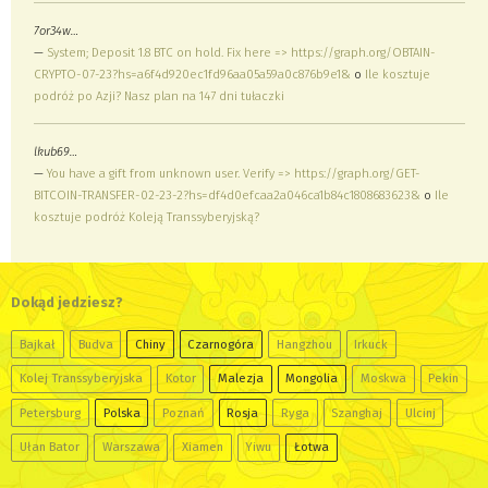
7or34w…
—
System; Deposit 1.8 BTC on hold. Fix here => https://graph.org/OBTAIN-
CRYPTO-07-23?hs=a6f4d920ec1fd96aa05a59a0c876b9e1&
o
Ile kosztuje
podróż po Azji? Nasz plan na 147 dni tułaczki
lkub69…
—
You have a gift from unknown user. Verify => https://graph.org/GET-
BITCOIN-TRANSFER-02-23-2?hs=df4d0efcaa2a046ca1b84c1808683623&
o
Ile
kosztuje podróż Koleją Transsyberyjską?
Dokąd jedziesz?
Bajkał
Budva
Chiny
Czarnogóra
Hangzhou
Irkuck
Kolej Transsyberyjska
Kotor
Malezja
Mongolia
Moskwa
Pekin
Petersburg
Polska
Poznań
Rosja
Ryga
Szanghaj
Ulcinj
Ułan Bator
Warszawa
Xiamen
Yiwu
Łotwa