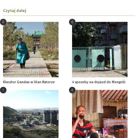
Czytaj dalej
0
0
Klasztor Gandan w Ułan Batorze
4 sposoby na dojazd do Mongolii
1
0