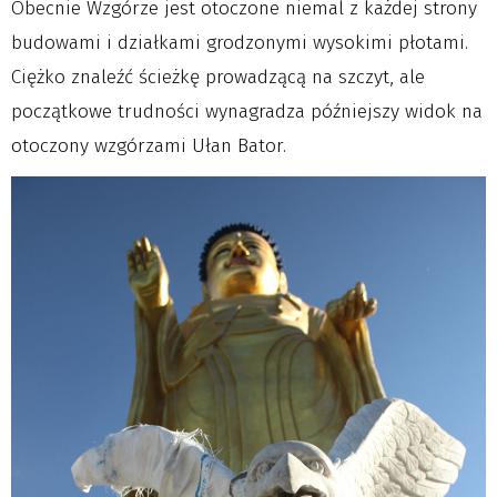
Obecnie Wzgórze jest otoczone niemal z każdej strony
budowami i działkami grodzonymi wysokimi płotami.
Ciężko znaleźć ścieżkę prowadzącą na szczyt, ale
początkowe trudności wynagradza późniejszy widok na
otoczony wzgórzami Ułan Bator.