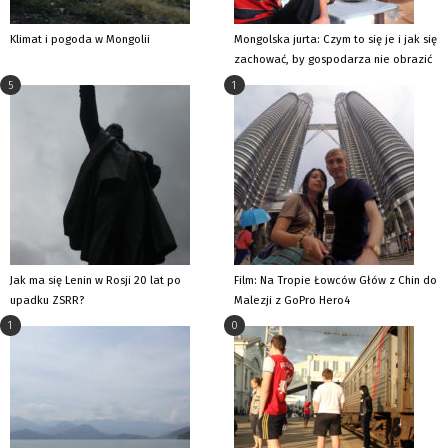
Klimat i pogoda w Mongolii
Mongolska jurta: Czym to się je i jak się
zachować, by gospodarza nie obrazić
5
1
Jak ma się Lenin w Rosji 20 lat po
Film: Na Tropie Łowców Głów z Chin do
upadku ZSRR?
Malezji z GoPro Hero4
1
0