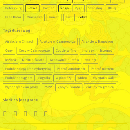
Petersburg
Polska
Poznań
Rosja
Ryga
Szanghaj
Ulcinj
Ułan Bator
Warszawa
Xiamen
Yiwu
Łotwa
Tagi dużej wagi
Atrakcje w Chinach
Atrakcje w Czarnogórze
Atrakcje w Hangzhou
Ceny
Ceny w Czarnogórze
Couch-surfing
Imprezy
Internet
Jeziora
Kuchnie świata
Kupowanie biletów
Noclegi
Podróż Koleją Transsyberyjską
Podróż autobusem
Podróż metrem
Podróż pociągiem
Pogoda
W podróży
Wideo
Wymiana walut
Wypoczynek na plaży
ZSRR
Zabytki świata
Zakupy za granicą
Śledź co jest grane