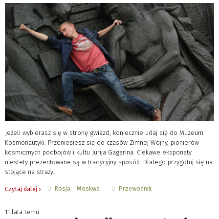
Jeżeli wybierasz się w stronę gwiazd, koniecznie udaj się do Muzeum
Kosmonautyki. Przeniesiesz się do czasów Zimnej Wojny, pionierów
kosmicznych podbojów i kultu Jurija Gagarina. Ciekawe eksponaty
niestety prezentowane są w tradycyjny sposób. Dlatego przygotuj się na
stojące na straży…
Rosja
Moskwa
Przewodnik
Czytaj dalej ›
11 lata temu