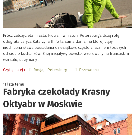
Prócz założyciela miasta, Piotra I, w historii Petersburga dużą rolę
odegrała caryca Katarzyna II. To ta sama dama, na której ciąży
niechlubna sława posiadania dziesiątków, często znacznie młodszych
od siebie kochanków. Z jej inicjatywy powstał wzorowany na francuskim
wersalu, utrzymany…
Rosja
Petersburg
Przewodnik
Czytaj dalej ›
11 lata temu
Fabryka czekolady Krasny
Oktyabr w Moskwie