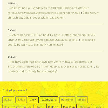
i6x4hm…
—
Adult Dating. Go > yandex.com/poll/LZW8GPQdJg3xe5C7gt95bD?
hs=3808299e245898a8c5f601ae62cc84cb& Reminder # 2838
o
Żółte Góry w
Chinach: wszedłem, zobaczyłem i zapłakałem
7or34w…
—
System; Deposit 1.8 BTC on hold. Fix here => https://graph.org/OBTAIN-
CRYPTO-07-23?hs=a6f4d920ec1fd96aa05a59a0c876b9e1&
o
Ile kosztuje
podróż po Azji? Nasz plan na 147 dni tułaczki
lkub69…
—
You have a gift from unknown user. Verify => https://graph.org/GET-
BITCOIN-TRANSFER-02-23-2?hs=df4d0efcaa2a046ca1b84c1808683623&
o
Ile
kosztuje podróż Koleją Transsyberyjską?
Dokąd jedziesz?
Bajkał
Budva
Chiny
Czarnogóra
Hangzhou
Irkuck
Kolej Transsyberyjska
Kotor
Malezja
Mongolia
Moskwa
Pekin