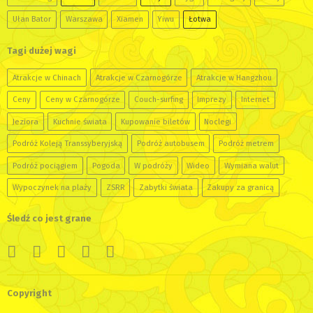
Ułan Bator
Warszawa
Xiamen
Yiwu
Łotwa
Tagi dużej wagi
Atrakcje w Chinach
Atrakcje w Czarnogórze
Atrakcje w Hangzhou
Ceny
Ceny w Czarnogórze
Couch-surfing
Imprezy
Internet
Jeziora
Kuchnie świata
Kupowanie biletów
Noclegi
Podróż Koleją Transsyberyjską
Podróż autobusem
Podróż metrem
Podróż pociągiem
Pogoda
W podróży
Wideo
Wymiana walut
Wypoczynek na plaży
ZSRR
Zabytki świata
Zakupy za granicą
Śledź co jest grane
Copyright