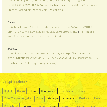
—
Adult Dating. Go > yandex.com/poll/LZW8GPQdJg3xe5C7gt95bD?
hs=3808299e245898a8c5f601ae62cc84cb& Reminder # 2838
o
Żółte Góry w
Chinach: wszedłem, zobaczyłem i zapłakałem
7or34w…
—
System; Deposit 1.8 BTC on hold. Fix here => https://graph.org/OBTAIN-
CRYPTO-07-23?hs=a6f4d920ec1fd96aa05a59a0c876b9e1&
o
Ile kosztuje
podróż po Azji? Nasz plan na 147 dni tułaczki
lkub69…
—
You have a gift from unknown user. Verify => https://graph.org/GET-
BITCOIN-TRANSFER-02-23-2?hs=df4d0efcaa2a046ca1b84c1808683623&
o
Ile
kosztuje podróż Koleją Transsyberyjską?
Dokąd jedziesz?
Bajkał
Budva
Chiny
Czarnogóra
Hangzhou
Irkuck
Kolej Transsyberyjska
Kotor
Malezja
Mongolia
Moskwa
Pekin
Petersburg
Polska
Poznań
Rosja
Ryga
Szanghaj
Ulcinj