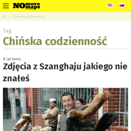
Chińska codzienność
Tag
Chińska codzienność
8 lat temu
Zdjęcia z Szanghaju jakiego nie
znałeś