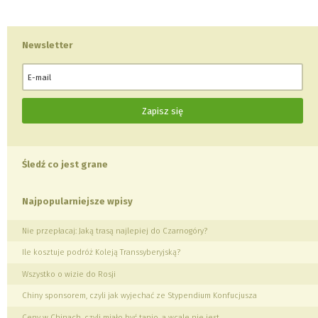
Newsletter
Śledź co jest grane
Najpopularniejsze wpisy
Nie przepłacaj: Jaką trasą najlepiej do Czarnogóry?
Ile kosztuje podróż Koleją Transsyberyjską?
Wszystko o wizie do Rosji
Chiny sponsorem, czyli jak wyjechać ze Stypendium Konfucjusza
Ceny w Chinach, czyli miało być tanio, a wcale nie jest