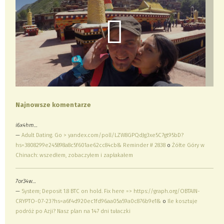
Najnowsze komentarze
i6x4hm…
—
Adult Dating. Go > yandex.com/poll/LZW8GPQdJg3xe5C7gt95bD?
hs=3808299e245898a8c5f601ae62cc84cb& Reminder # 2838
o
Żółte Góry w
Chinach: wszedłem, zobaczyłem i zapłakałem
7or34w…
—
System; Deposit 1.8 BTC on hold. Fix here => https://graph.org/OBTAIN-
CRYPTO-07-23?hs=a6f4d920ec1fd96aa05a59a0c876b9e1&
o
Ile kosztuje
podróż po Azji? Nasz plan na 147 dni tułaczki