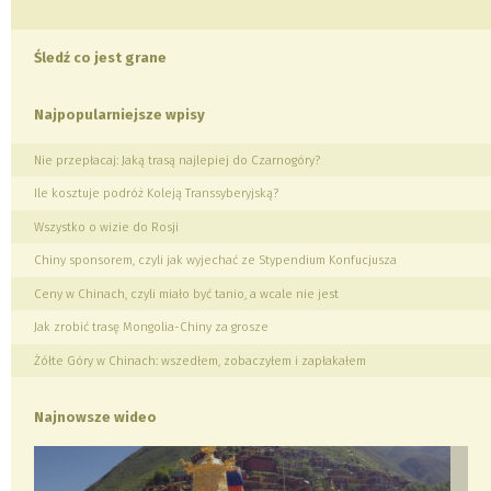
Śledź co jest grane
Najpopularniejsze wpisy
Nie przepłacaj: Jaką trasą najlepiej do Czarnogóry?
Ile kosztuje podróż Koleją Transsyberyjską?
Wszystko o wizie do Rosji
Chiny sponsorem, czyli jak wyjechać ze Stypendium Konfucjusza
Ceny w Chinach, czyli miało być tanio, a wcale nie jest
Jak zrobić trasę Mongolia-Chiny za grosze
Żółte Góry w Chinach: wszedłem, zobaczyłem i zapłakałem
Najnowsze wideo