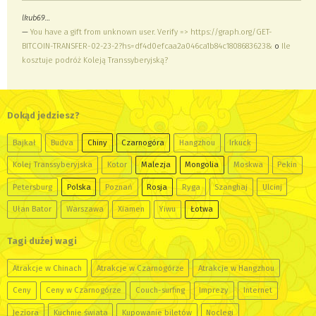
lkub69…
—
You have a gift from unknown user. Verify => https://graph.org/GET-
BITCOIN-TRANSFER-02-23-2?hs=df4d0efcaa2a046ca1b84c1808683623&
o
Ile
kosztuje podróż Koleją Transsyberyjską?
Dokąd jedziesz?
Bajkał
Budva
Chiny
Czarnogóra
Hangzhou
Irkuck
Kolej Transsyberyjska
Kotor
Malezja
Mongolia
Moskwa
Pekin
Petersburg
Polska
Poznań
Rosja
Ryga
Szanghaj
Ulcinj
Ułan Bator
Warszawa
Xiamen
Yiwu
Łotwa
Tagi dużej wagi
Atrakcje w Chinach
Atrakcje w Czarnogórze
Atrakcje w Hangzhou
Ceny
Ceny w Czarnogórze
Couch-surfing
Imprezy
Internet
Jeziora
Kuchnie świata
Kupowanie biletów
Noclegi