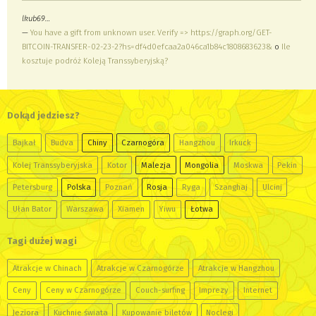
lkub69…
—
You have a gift from unknown user. Verify => https://graph.org/GET-
BITCOIN-TRANSFER-02-23-2?hs=df4d0efcaa2a046ca1b84c1808683623&
o
Ile
kosztuje podróż Koleją Transsyberyjską?
Dokąd jedziesz?
Bajkał
Budva
Chiny
Czarnogóra
Hangzhou
Irkuck
Kolej Transsyberyjska
Kotor
Malezja
Mongolia
Moskwa
Pekin
Petersburg
Polska
Poznań
Rosja
Ryga
Szanghaj
Ulcinj
Ułan Bator
Warszawa
Xiamen
Yiwu
Łotwa
Tagi dużej wagi
Atrakcje w Chinach
Atrakcje w Czarnogórze
Atrakcje w Hangzhou
Ceny
Ceny w Czarnogórze
Couch-surfing
Imprezy
Internet
Jeziora
Kuchnie świata
Kupowanie biletów
Noclegi