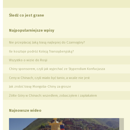
Śledź co jest grane
Najpopularniejsze wpisy
Nie przepłacaj: Jaką trasą najlepiej do Czarnogóry?
Ile kosztuje podróż Koleją Transsyberyjską?
Wszystko o wizie do Rosji
Chiny sponsorem, czyli jak wyjechać ze Stypendium Konfucjusza
Ceny w Chinach, czyli miało być tanio, a wcale nie jest
Jak zrobić trasę Mongolia-Chiny za grosze
Żółte Góry w Chinach: wszedłem, zobaczyłem i zapłakałem
Najnowsze wideo