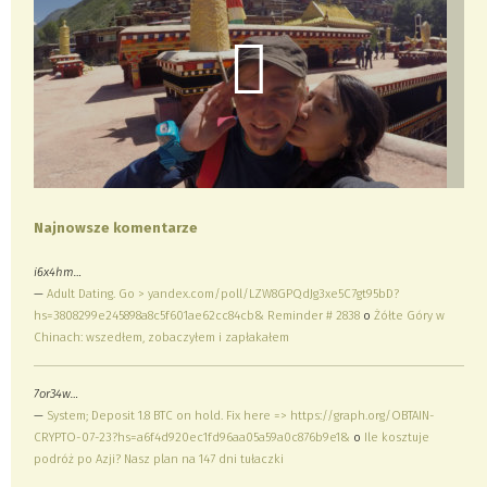
Najnowsze komentarze
i6x4hm…
—
Adult Dating. Go > yandex.com/poll/LZW8GPQdJg3xe5C7gt95bD?
hs=3808299e245898a8c5f601ae62cc84cb& Reminder # 2838
o
Żółte Góry w
Chinach: wszedłem, zobaczyłem i zapłakałem
7or34w…
—
System; Deposit 1.8 BTC on hold. Fix here => https://graph.org/OBTAIN-
CRYPTO-07-23?hs=a6f4d920ec1fd96aa05a59a0c876b9e1&
o
Ile kosztuje
podróż po Azji? Nasz plan na 147 dni tułaczki