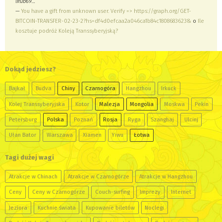
lkub69…
—
You have a gift from unknown user. Verify => https://graph.org/GET-
BITCOIN-TRANSFER-02-23-2?hs=df4d0efcaa2a046ca1b84c1808683623&
o
Ile
kosztuje podróż Koleją Transsyberyjską?
Dokąd jedziesz?
Bajkał
Budva
Chiny
Czarnogóra
Hangzhou
Irkuck
Kolej Transsyberyjska
Kotor
Malezja
Mongolia
Moskwa
Pekin
Petersburg
Polska
Poznań
Rosja
Ryga
Szanghaj
Ulcinj
Ułan Bator
Warszawa
Xiamen
Yiwu
Łotwa
Tagi dużej wagi
Atrakcje w Chinach
Atrakcje w Czarnogórze
Atrakcje w Hangzhou
Ceny
Ceny w Czarnogórze
Couch-surfing
Imprezy
Internet
Jeziora
Kuchnie świata
Kupowanie biletów
Noclegi