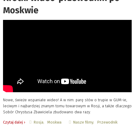
Moskwie
Nowe, świeże wspaniałe wideo! A w nim: parę słów o trupie w GUM-ie,
leciwym i najbardziej znanym tomu towarowym w Rosji, a także dlaczego
Sobór Chrystusa Zbawiciela zbudowano dwa razy.
Rosja
Moskwa
Nasze filmy
Przewodnik
Czytaj dalej ›