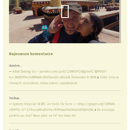
Najnowsze komentarze
i6x4hm…
—
Adult Dating. Go > yandex.com/poll/LZW8GPQdJg3xe5C7gt95bD?
hs=3808299e245898a8c5f601ae62cc84cb& Reminder # 2838
o
Żółte Góry w
Chinach: wszedłem, zobaczyłem i zapłakałem
7or34w…
—
System; Deposit 1.8 BTC on hold. Fix here => https://graph.org/OBTAIN-
CRYPTO-07-23?hs=a6f4d920ec1fd96aa05a59a0c876b9e1&
o
Ile kosztuje
podróż po Azji? Nasz plan na 147 dni tułaczki