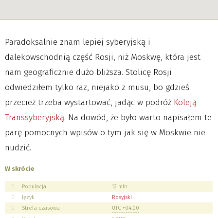
Paradoksalnie znam lepiej syberyjską i
dalekowschodnią część Rosji, niż Moskwę, która jest
nam geograficznie dużo bliższa. Stolicę Rosji
odwiedziłem tylko raz, niejako z musu, bo gdzieś
przecież trzeba wystartować, jadąc w podróż
Koleją
Transsyberyjską
. Na dowód, że było warto napisałem te
parę pomocnych wpisów o tym jak się w Moskwie nie
nudzić.
W skrócie
Populacja
12 mln
Język
Rosyjski
Strefa czasowa
UTC +04:00