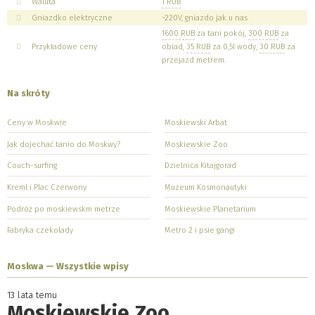
Waluta
1 RUB
Gniazdko elektryczne
~220V, gniazdo jak u nas
1600 RUB
za tani pokój,
300 RUB
za
Przykładowe ceny
obiad,
35 RUB
za 0,5l wody,
30 RUB
za
przejazd metrem.
Na skróty
Ceny w Moskwie
Moskiewski Arbat
Jak dojechać tanio do Moskwy?
Moskiewskie Zoo
Couch-surfing
Dzielnica Kitajgorad
Kreml i Plac Czerwony
Muzeum Kosmonautyki
Podróż po moskiewskm metrze
Moskiewskie Planetarium
Fabryka czekolady
Metro 2 i psie gangi
Moskwa — Wszystkie wpisy
13 lata temu
Moskiewskie Zoo