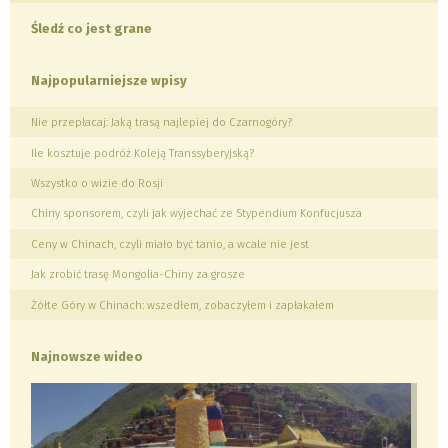
Śledź co jest grane
Najpopularniejsze wpisy
Nie przepłacaj: Jaką trasą najlepiej do Czarnogóry?
Ile kosztuje podróż Koleją Transsyberyjską?
Wszystko o wizie do Rosji
Chiny sponsorem, czyli jak wyjechać ze Stypendium Konfucjusza
Ceny w Chinach, czyli miało być tanio, a wcale nie jest
Jak zrobić trasę Mongolia-Chiny za grosze
Żółte Góry w Chinach: wszedłem, zobaczyłem i zapłakałem
Najnowsze wideo