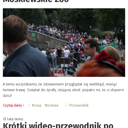
A temu wszystkiemu ze zdziwieniem przyglądał się wielbłąd, mieląc
leniwie trawę. Szeptał do żyrafy, stojącej obok: popatrz no, to ci dopiero
dzicz!
Rosja
Moskwa
Przewodnik
Czytaj dalej ›
13 lata temu
Krótki wideo-przewodnik po