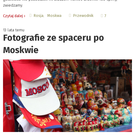
zwiedzamy.
Rosja
Moskwa
Przewodnik
Czytaj dalej ›
7
13 lata temu
Fotografie ze spaceru po
Moskwie