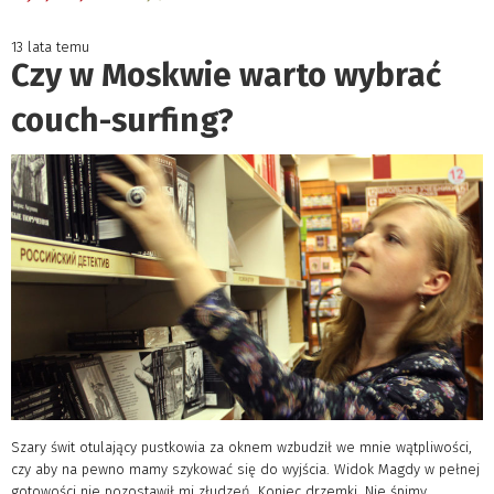
13 lata temu
Czy w Moskwie warto wybrać
couch-surfing?
Szary świt otulający pustkowia za oknem wzbudził we mnie wątpliwości,
czy aby na pewno mamy szykować się do wyjścia. Widok Magdy w pełnej
gotowości nie pozostawił mi złudzeń. Koniec drzemki. Nie śpimy,